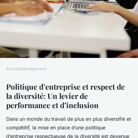
Accueil
›
Management
MANAGEMENT
Politique d’entreprise et respect de
Politique d'entreprise et
la diversité: Un levier de
respect de la diversité
performance et d’inclusion
Hugo
•
8 janvier 2025
•
7 min de lecture
Dans un monde du travail de plus en plus diversifié et
compétitif, la mise en place d’une politique
d’entreprise respectueuse de la diversité est devenue