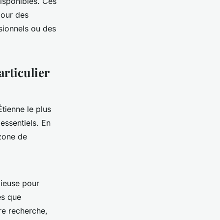
disponibles. Ces
pour des
sionnels ou des
rticulier
Étienne le plus
 essentiels. En
 zone de
cieuse pour
es que
tre recherche,