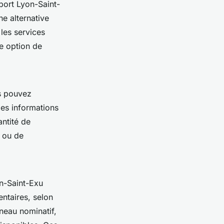
port Lyon-Saint-
ne alternative
les services
e option de
us pouvez
des informations
antité de
s ou de
on-Saint-Exu
entaires, selon
nneau nominatif,