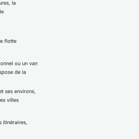
res, la
le
 flotte
ionnel ou un van
ispose de la
t ses environs,
s villes
 itinéraires,