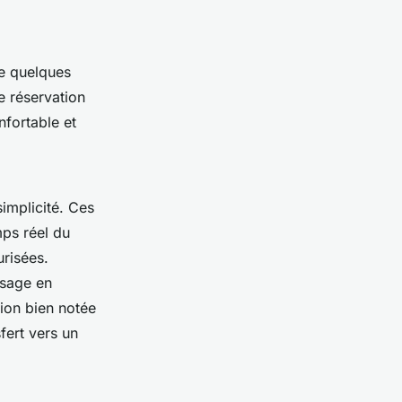
te quelques
e réservation
nfortable et
implicité. Ces
mps réel du
urisées.
usage en
tion bien notée
sfert vers un