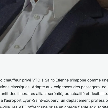
 à Saint-Étienne :
ec chauffeur privé VTC à Saint-Étienne s’impose comme une 
lutions classiques. Adapté aux exigences des passagers, ce 
rt premium pour
ntit des itinéraires alliant sérénité, ponctualité et flexibilité
n à l’aéroport Lyon-Saint-Exupéry, un déplacement professi
-ville, les VTC offrent une prise en charge fiable et discrète