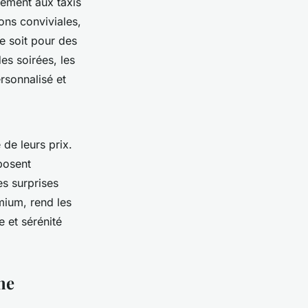
rement aux taxis
ons conviviales,
e soit pour des
es soirées, les
rsonnalisé et
de leurs prix.
oposent
es surprises
mium, rend les
 et sérénité
ne