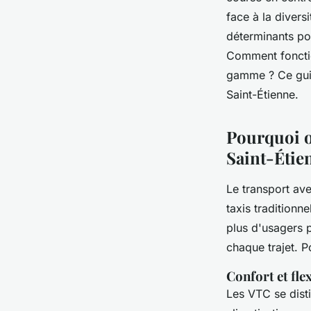
des trajets optimisé
face à la diversi
déterminants po
Hugo
•
6 mars 2025
•
5 min de lecture
Comment fonctio
gamme ? Ce guid
Saint-Étienne.
Pourquoi o
Saint-Étie
Le transport av
taxis traditionne
plus d'usagers 
chaque trajet. 
Confort et flex
Les VTC se disti