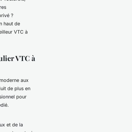
ères
rivé ?
n haut de
eilleur VTC à
ulier VTC à
e moderne aux
duit de plus en
sionnel pour
dié.
ux et de la