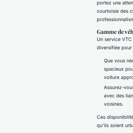
portez une atten
courtoisie des c
professionnalism
Gamme de véhi
Un service VTC 
diversifiée pou
Que vous néc
spacieux pour
voiture appr
Assurez-vous
avec des lia
voisines.
Ces disponibilité
qu'ils soient urb