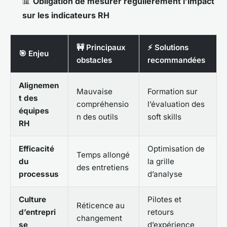
📊
Obligation de mesurer régulièrement l’impact
sur les indicateurs RH
🚧 Principaux
⚡ Solutions
🎯 Enjeu
obstacles
recommandées
Alignemen
Mauvaise
Formation sur
t des
compréhensio
l’évaluation des
équipes
n des outils
soft skills
RH
Efficacité
Optimisation de
Temps allongé
du
la grille
des entretiens
processus
d’analyse
Culture
Pilotes et
Réticence au
d’entrepri
retours
changement
se
d’expérience