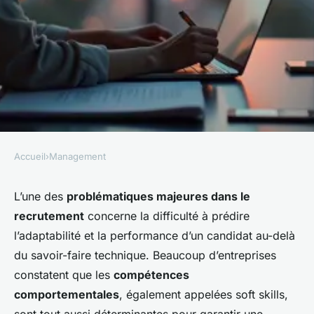
Accueil
›
Management
MANAGEMENT
Moderniser le recrutement :
L’une des
problématiques majeures dans le
recrutement
concerne la difficulté à prédire
comment intégrer
l’adaptabilité et la performance d’un candidat au-delà
efficacement les tests de soft
du savoir-faire technique. Beaucoup d’entreprises
skills ?
constatent que les
compétences
comportementales
, également appelées soft skills,
Stélla
•
11/05/2026 19:18
•
7 min de lecture